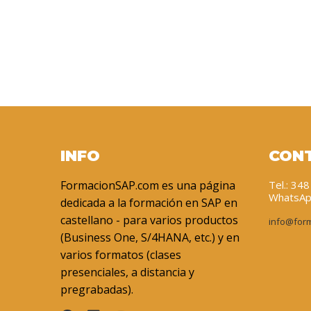
INFO
CON
FormacionSAP.com es una página
Tel.: 34
WhatsAp
dedicada a la formación en SAP en
castellano - para varios productos
info@for
(Business One, S/4HANA, etc.) y en
varios formatos (clases
presenciales, a distancia y
pregrabadas).