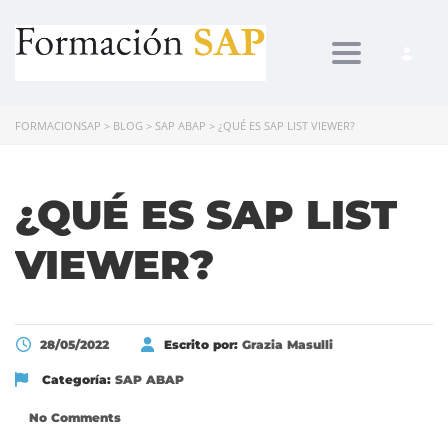
Toggle navi
FORMACIONSAP
>
BLOG
>
SAP ABAP
>
¿QUÉ ES SAP LIST VIEWER?
¿QUÉ ES SAP LIST
VIEWER?
28/05/2022
Escrito por:
Grazia Masulli
Categoría:
SAP ABAP
No Comments