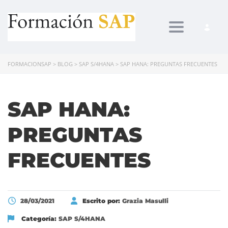
Toggle navi
FORMACIONSAP
>
BLOG
>
SAP S/4HANA
>
SAP HANA: PREGUNTAS FRECUENTES
SAP HANA:
PREGUNTAS
FRECUENTES
28/03/2021
Escrito por:
Grazia Masulli
Categoría:
SAP S/4HANA