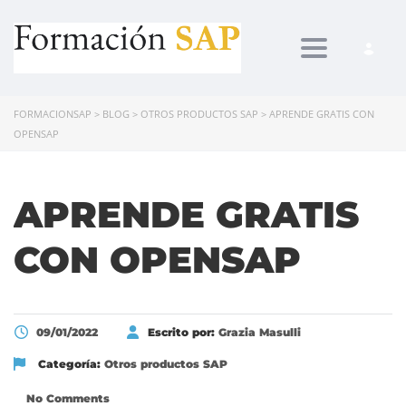
Toggle navi
FORMACIONSAP
>
BLOG
>
OTROS PRODUCTOS SAP
>
APRENDE GRATIS CON
OPENSAP
APRENDE GRATIS
CON OPENSAP
09/01/2022
Escrito por:
Grazia Masulli
Categoría:
Otros productos SAP
No Comments