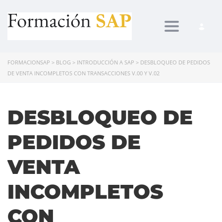
Toggle navi
FORMACIONSAP
>
BLOG
>
INTRODUCCIÓN A SAP
>
DESBLOQUEO DE PEDIDOS
DE VENTA INCOMPLETOS CON TRANSACCIONES V.00 Y V.02
DESBLOQUEO DE
PEDIDOS DE
VENTA
INCOMPLETOS
CON