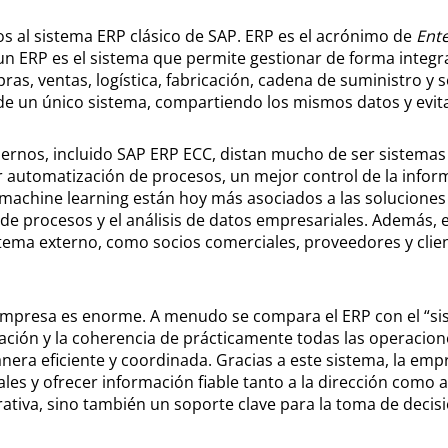
os al sistema ERP clásico de SAP. ERP es el acrónimo de
Ente
 un ERP es el sistema que permite gestionar de forma integ
s, ventas, logística, fabricación, cadena de suministro y s
de un único sistema, compartiendo los mismos datos y evit
rnos, incluido SAP ERP ECC, distan mucho de ser sistemas 
utomatización de procesos, un mejor control de la informa
 machine learning están hoy más asociados a las soluciones 
 de procesos y el análisis de datos empresariales. Además,
tema externo, como socios comerciales, proveedores y client
mpresa es enorme. A menudo se compara el ERP con el “sist
ación y la coherencia de prácticamente todas las operacione
nera eficiente y coordinada. Gracias a este sistema, la em
ales y ofrecer información fiable tanto a la dirección como a
ativa, sino también un soporte clave para la toma de decisi