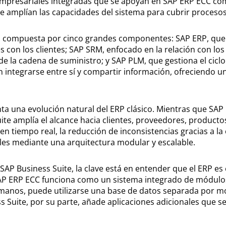
empresariales integradas que se apoyan en SAP ERP ECC com
ue amplían las capacidades del sistema para cubrir procesos
o compuesta por cinco grandes componentes: SAP ERP, que 
es con los clientes; SAP SRM, enfocado en la relación con l
 de la cadena de suministro; y SAP PLM, que gestiona el cicl
 integrarse entre sí y compartir información, ofreciendo u
ta una evolución natural del ERP clásico. Mientras que SAP
uite amplía el alcance hacia clientes, proveedores, product
en tiempo real, la reducción de inconsistencias gracias a la 
les mediante una arquitectura modular y escalable.
SAP Business Suite, la clave está en entender que el ERP es 
. SAP ERP ECC funciona como un sistema integrado de módu
nos, puede utilizarse una base de datos separada por moti
ss Suite, por su parte, añade aplicaciones adicionales que 