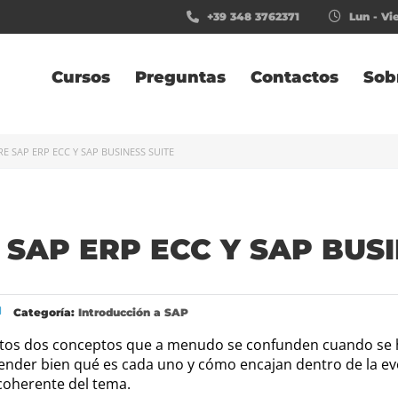
+39 348 3762371
Lun - Vie
Cursos
Preguntas
Contactos
Sob
E SAP ERP ECC Y SAP BUSINESS SUITE
 SAP ERP ECC Y SAP BUSI
Categoría:
Introducción a SAP
stos dos conceptos que a menudo se confunden cuando se 
ender bien qué es cada uno y cómo encajan dentro de la evol
 coherente del tema.