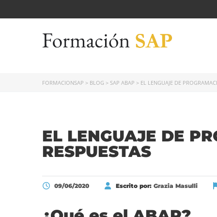
FORMACIONSAP
>
BLOG
>
SAP ABAP
>
EL LENGUAJE DE PROGRAMACI
EL LENGUAJE DE P
RESPUESTAS
09/06/2020
Escrito por:
Grazia Masulli
¿Qué es el ABAP?