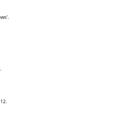
ws’.
.
12.