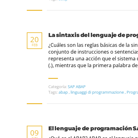
La sintaxis del lenguaje de p
20
¿Cuáles son las reglas básicas de la 
FEB
conjunto de instrucciones o sentencias
representa una acción que el sistema d
(.), mientras que la primera palabra d
Categoría:
SAP ABAP
Tags:
abap
,
linguaggi di programmazione
,
Progr
El lenguaje de programación 
09