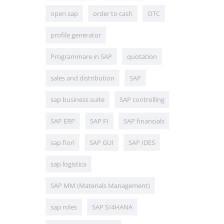
open sap
order to cash
OTC
profile generator
Programmare in SAP
quotation
sales and distribution
SAP
sap business suite
SAP controlling
SAP ERP
SAP FI
SAP financials
sap fiori
SAP GUI
SAP IDES
sap logistica
SAP MM (Materials Management)
sap roles
SAP S/4HANA