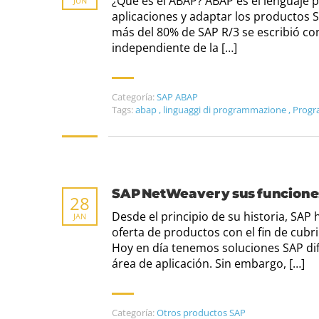
¿Qué es el ABAP? ABAP es el lenguaje 
JUN
aplicaciones y adaptar los productos S
más del 80% de SAP R/3 se escribió con 
independiente de la […]
Categoría:
SAP ABAP
Tags:
abap
,
linguaggi di programmazione
,
Progr
SAP NetWeaver y sus funcione
28
Desde el principio de su historia, SAP
JAN
oferta de productos con el fin de cubr
Hoy en día tenemos soluciones SAP di
área de aplicación. Sin embargo, […]
Categoría:
Otros productos SAP