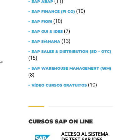
(11)
SAP ABAP
(10)
SAP FINANCE (FI CO)
(10)
SAP FIORI
(7)
SAP GUI & IDES
(13)
SAP S/4HANA
SAP SALES & DISTRIBUTION (SD – OTC)
(15)
r”
SAP WAREHOUSE MANAGEMENT (WM)
(8)
(10)
VÍDEO CURSOS GRATUITOS
CURSOS SAP ON LINE
ACCESO AL SISTEMA
DE TEST SAP IDES