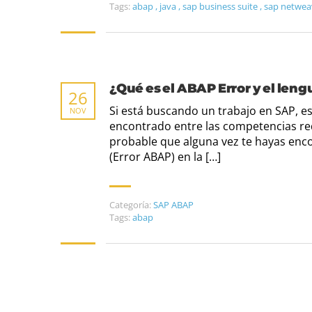
Tags:
abap
,
java
,
sap business suite
,
sap netwea
¿Qué es el ABAP Error y el le
26
Si está buscando un trabajo en SAP, e
NOV
encontrado entre las competencias req
probable que alguna vez te hayas enc
(Error ABAP) en la […]
Categoría:
SAP ABAP
Tags:
abap