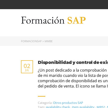
FORMACIONSAP
>
MMBE
Disponibilidad y control de ex
02
¿Un post dedicado a la comprobación d
JUL
de mi marido cuando vio la lista de p
comprobación de disponibilidad es un 
del pedido de venta. El icono se llama 
Categoría:
Otros productos SAP
Tags:
availability check
,
item availability
,
MB52
,