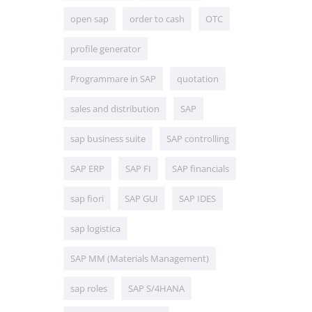
open sap
order to cash
OTC
profile generator
Programmare in SAP
quotation
sales and distribution
SAP
sap business suite
SAP controlling
SAP ERP
SAP FI
SAP financials
sap fiori
SAP GUI
SAP IDES
sap logistica
SAP MM (Materials Management)
sap roles
SAP S/4HANA