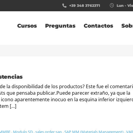
+39 348 3762371
Lun - Vie
Cursos
Preguntas
Contactos
Sob
istencias
e la disponibilidad de los productos? Este fue el comentar
osts que pensaba publicar.Puede parecer extraño, ya que la
icono aparentemente inocuo en la esquina inferior izquier
Item […]
MMBE
,
Modulo SD
,
sales order sap
,
SAP MM (Materials Management)
,
VA0