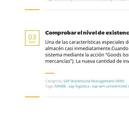
Comprobar el nivel de existenc
03
Una de las características especiales 
MAY
almacén casi inmediatamente.Cuando un
sistema mediante la acción “Goods Issu
mercancías”). La nueva cantidad de inv
Categoría:
SAP Warehouse Management (WM)
Tags:
MMBE
,
sap logistica
,
sap wm unrestricted 