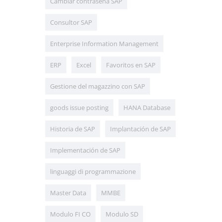
Cambiar contraseña SAP
Consultor SAP
Enterprise Information Management
ERP
Excel
Favoritos en SAP
Gestione del magazzino con SAP
goods issue posting
HANA Database
Historia de SAP
Implantación de SAP
Implementación de SAP
linguaggi di programmazione
Master Data
MMBE
Modulo FI CO
Modulo SD