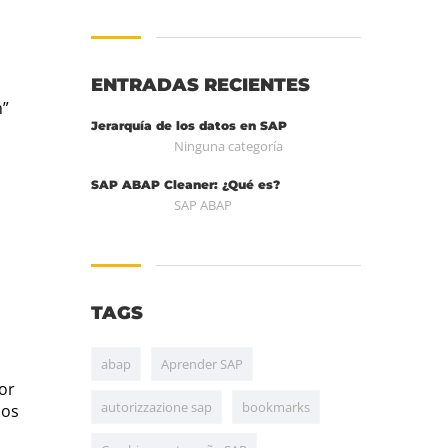
ENTRADAS RECIENTES
n”
Jerarquía de los datos en SAP
Ninguna categoría
SAP ABAP Cleaner: ¿Qué es?
SAP ABAP
TAGS
abap
Aprender SAP
por
autorizzazione sap
bookmarks
mos