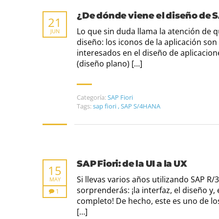
¿De dónde viene el diseño de S
21
Lo que sin duda llama la atención de qu
JUN
diseño: los iconos de la aplicación so
interesados en el diseño de aplicacion
(diseño plano) […]
Categoría:
SAP Fiori
Tags:
sap fiori
,
SAP S/4HANA
SAP Fiori: de la UI a la UX
15
Si llevas varios años utilizando SAP R/
MAY
sorprenderás: ¡la interfaz, el diseño 
1
completo! De hecho, este es uno de lo
[…]