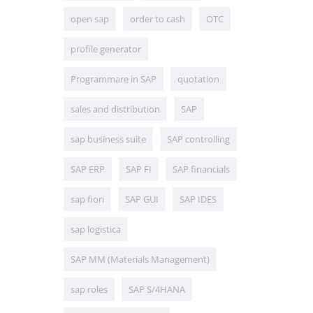
open sap
order to cash
OTC
profile generator
Programmare in SAP
quotation
sales and distribution
SAP
sap business suite
SAP controlling
SAP ERP
SAP FI
SAP financials
sap fiori
SAP GUI
SAP IDES
sap logistica
SAP MM (Materials Management)
sap roles
SAP S/4HANA