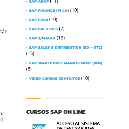
(11)
SAP ABAP
(10)
SAP FINANCE (FI CO)
(10)
SAP FIORI
(7)
SAP GUI & IDES
stán
(13)
SAP S/4HANA
SAP SALES & DISTRIBUTION (SD – OTC)
(15)
SAP WAREHOUSE MANAGEMENT (WM)
(8)
(10)
VÍDEO CURSOS GRATUITOS
CURSOS SAP ON LINE
por
i?
ACCESO AL SISTEMA
DE TEST SAP IDES