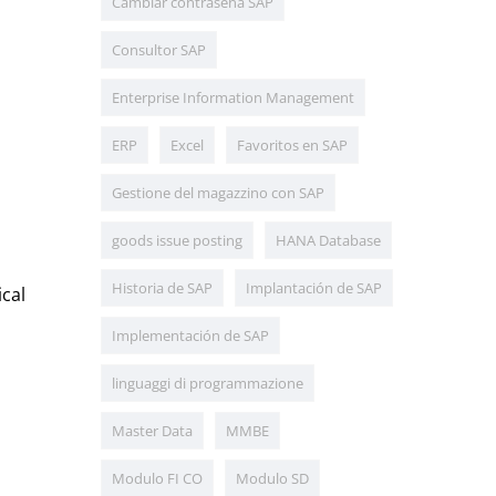
Cambiar contraseña SAP
Consultor SAP
Enterprise Information Management
ERP
Excel
Favoritos en SAP
Gestione del magazzino con SAP
goods issue posting
HANA Database
Historia de SAP
Implantación de SAP
ical
Implementación de SAP
linguaggi di programmazione
Master Data
MMBE
Modulo FI CO
Modulo SD