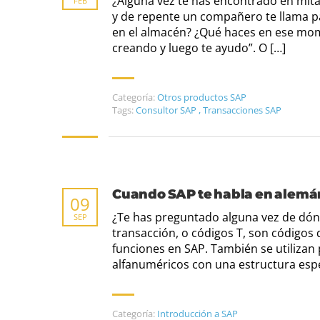
¿Alguna vez te has encontrado en mit
FEB
y de repente un compañero te llama p
en el almacén? ¿Qué haces en ese mom
creando y luego te ayudo”. O […]
Categoría:
Otros productos SAP
Tags:
Consultor SAP
,
Transacciones SAP
Cuando SAP te habla en alemán:
09
¿Te has preguntado alguna vez de dón
SEP
transacción, o códigos T, son códigos
funciones en SAP. También se utilizan 
alfanuméricos con una estructura es
Categoría:
Introducción a SAP