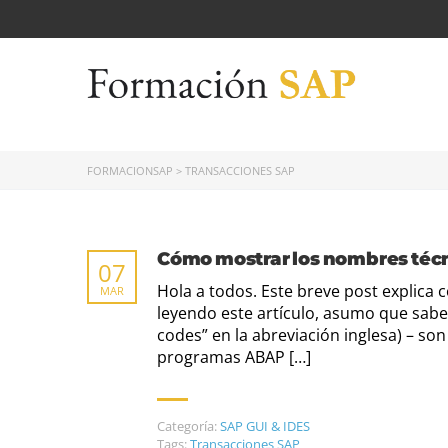
FORMACIONSAP
>
TRANSACCIONES SAP
Cómo mostrar los nombres téc
07
Hola a todos. Este breve post explica 
MAR
leyendo este artículo, asumo que sabes
codes” en la abreviación inglesa) – son
programas ABAP […]
Categoría:
SAP GUI & IDES
Tags:
Transacciones SAP