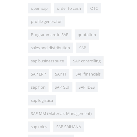
open sap
order to cash
OTC
profile generator
Programmare in SAP
quotation
sales and distribution
SAP
sap business suite
SAP controlling
SAP ERP
SAP FI
SAP financials
sap fiori
SAP GUI
SAP IDES
sap logistica
SAP MM (Materials Management)
sap roles
SAP S/4HANA