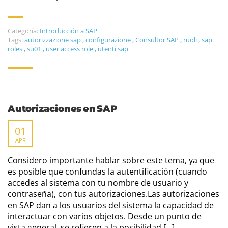
Categoría:
Introducción a SAP
Tags:
autorizzazione sap
,
configurazione
,
Consultor SAP
,
ruoli
,
sap
roles
,
su01
,
user access role
,
utenti sap
Autorizaciones en SAP
01
APR
Considero importante hablar sobre este tema, ya que
es posible que confundas la autentificación (cuando
accedes al sistema con tu nombre de usuario y
contraseña), con tus autorizaciones.Las autorizaciones
en SAP dan a los usuarios del sistema la capacidad de
interactuar con varios objetos. Desde un punto de
vista general, se refieren a la posibilidad […]