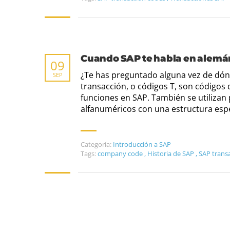
Cuando SAP te habla en alemán:
09
¿Te has preguntado alguna vez de dón
SEP
transacción, o códigos T, son códigos
funciones en SAP. También se utilizan 
alfanuméricos con una estructura es
Categoría:
Introducción a SAP
Tags:
company code
,
Historia de SAP
,
SAP trans