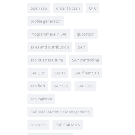
open sap
order to cash
OTC
profile generator
Programmare in SAP
quotation
sales and distribution
SAP
sap business suite
SAP controlling
SAP ERP
SAP FI
SAP financials
sap fiori
SAP GUI
SAP IDES
sap logistica
SAP MM (Materials Management)
sap roles
SAP S/4HANA