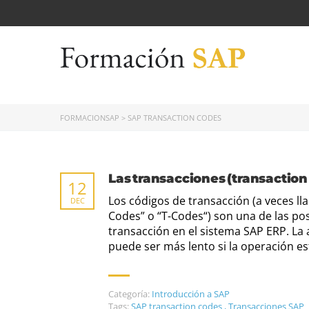
FORMACIONSAP
>
SAP TRANSACTION CODES
Las transacciones (transaction
12
Los códigos de transacción (a veces l
DEC
Codes” o “T-Codes“) son una de las pos
transacción en el sistema SAP ERP. La a
puede ser más lento si la operación e
Categoría:
Introducción a SAP
Tags:
SAP transaction codes
,
Transacciones SAP