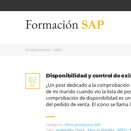
FORMACIONSAP
>
MB52
Disponibilidad y control de ex
02
¿Un post dedicado a la comprobación d
JUL
de mi marido cuando vio la lista de p
comprobación de disponibilidad es un 
del pedido de venta. El icono se llama 
Categoría:
Otros productos SAP
Tags:
availability check
,
item availability
,
MB52
,