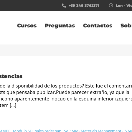
+39 348 3762371
Lun - Vie
Cursos
Preguntas
Contactos
Sob
istencias
e la disponibilidad de los productos? Este fue el comentar
osts que pensaba publicar.Puede parecer extraño, ya que la
icono aparentemente inocuo en la esquina inferior izquier
Item […]
MMBE
,
Modulo SD
,
sales order sap
,
SAP MM (Materials Management)
,
VA0