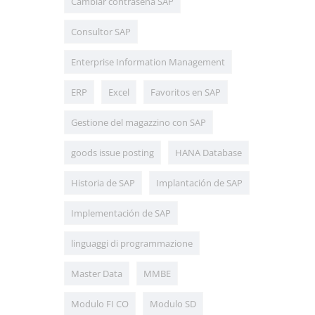
Cambiar contraseña SAP
Consultor SAP
Enterprise Information Management
ERP
Excel
Favoritos en SAP
Gestione del magazzino con SAP
goods issue posting
HANA Database
Historia de SAP
Implantación de SAP
Implementación de SAP
linguaggi di programmazione
Master Data
MMBE
Modulo FI CO
Modulo SD