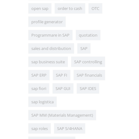
open sap
order to cash
OTC
profile generator
Programmare in SAP
quotation
sales and distribution
SAP
sap business suite
SAP controlling
SAP ERP
SAP FI
SAP financials
sap fiori
SAP GUI
SAP IDES
sap logistica
SAP MM (Materials Management)
sap roles
SAP S/4HANA