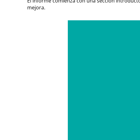
El informe comienza con una sección introducto
mejora.