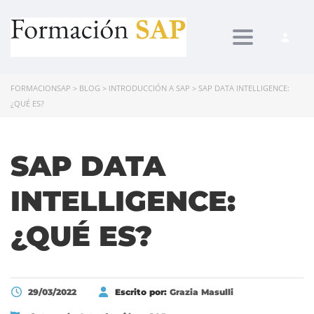
Toggle navi
FORMACIONSAP
>
BLOG
>
INTRODUCCIÓN A SAP
>
SAP DATA INTELLIGENCE:
¿QUÉ ES?
SAP DATA
INTELLIGENCE:
¿QUÉ ES?
29/03/2022
Escrito por:
Grazia Masulli